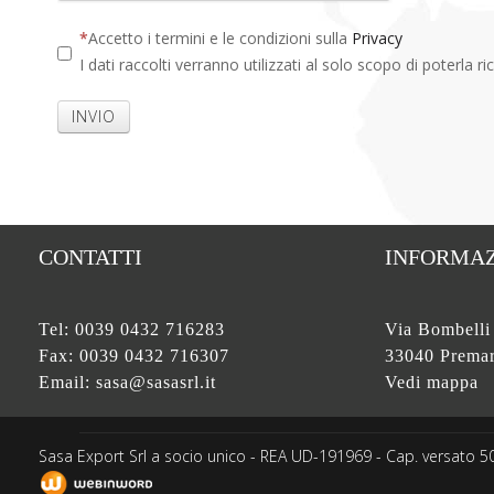
Accetto i termini e le condizioni sulla
Privacy
I dati raccolti verranno utilizzati al solo scopo di poterla ri
INVIO
CONTATTI
INFORMAZ
Tel:
0039 0432 716283
Via Bombelli
Fax: 0039 0432 716307
33040 Premar
Email:
sasa@sasasrl.it
Vedi mappa
Sasa Export Srl a socio unico - REA UD-191969 - Cap. versato 