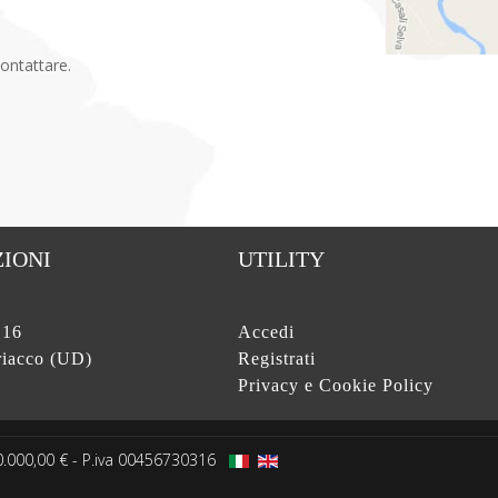
contattare.
IONI
UTILITY
 16
Accedi
iacco (UD)
Registrati
Privacy e Cookie Policy
50.000,00 € - P.iva 00456730316